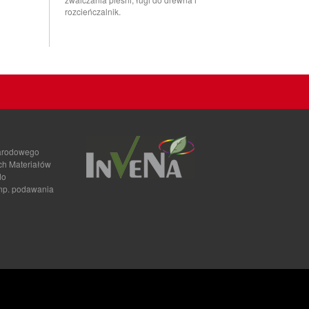
rozcieńczalnik.
narodowego
ch Materiałów
do
 np. podawania