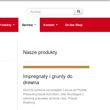
Szukaj
Szukaj
Produkty
Service
Kontakt
On line Shop
Nasze produkty
Impregnaty i grunty do
drewna
Grunt to ochrona od podstaw: Lazura do Płotów,
Preparat przeciw Kornikom, Olej Gruntujące z
ochroną przeciwko siniźnie i bez, Pokost
Roślinny.