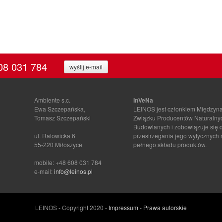
08 031 784
wyślij e-mail
Ambiente s.c.
InVeNa
Ewa Szczepańska,
LEINOS jest członkiem Między
Tomasz Szczepański
Związku Producentów Naturalny
Budowlanych i zobowiązuje się 
ul. Ratowicka 6
przestrzegania jego wytycznych
55-220 Miłoszyce
pełnego składu produktów.
mobile: +48 608 031 784
e-mail:
info@leinos.pl
LEINOS - Copyright 2020 -
Impressum
-
Prawa autorskie