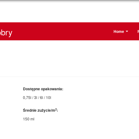
bry
Home
Dostępne opakowania:
0,75l / 3l / 6l / 10l
2
Średnie zużycie/m
:
150 ml