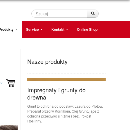
Szukaj
Szukaj
Produkty
Service
Kontakt
On line Shop
Nasze produkty
ne
Impregnaty i grunty do
drewna
Grunt to ochrona od podstaw: Lazura do Płotów,
Preparat przeciw Kornikom, Olej Gruntujące z
ochroną przeciwko siniźnie i bez, Pokost
Roślinny.