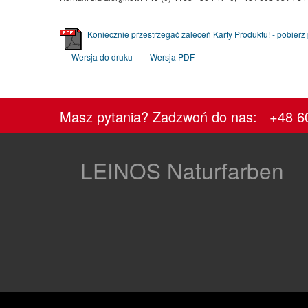
Koniecznie przestrzegać zaleceń Karty Produktu! - pobierz pl
Wersja do druku
Wersja PDF
Masz pytania? Zadzwoń do nas: +48 6
LEINOS Naturfarben