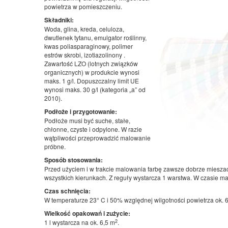
powietrza w pomieszczeniu.
Składniki:
Woda, glina, kreda, celuloza,
dwutlenek tytanu, emulgator roślinny,
kwas poliasparaginowy, polimer
estrów skrobi, izotiazolinony .
Zawartość LZO (lotnych związków
organicznych) w produkcie wynosi
maks. 1 g/l. Dopuszczalny limit UE
wynosi maks. 30 g/l (kategoria „a” od
2010).
Podłoże i przygotowanie:
Podłoże musi być suche, stałe,
chłonne, czyste i odpylone. W razie
wątpliwości przeprowadzić malowanie
próbne.
Sposób stosowania:
Przed użyciem i w trakcie malowania farbę zawsze dobrze miesz
wszystkich kierunkach. Z reguły wystarcza 1 warstwa. W czasie ma
Czas schnięcia:
W temperaturze 23° C i 50% względnej wilgotności powietrza ok. 6
Wielkość opakowań i zużycie:
2
1 l wystarcza na ok. 6,5 m
.