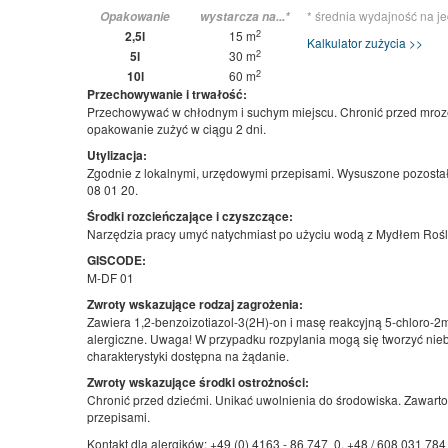
* średnia wydajność na j
Opakowanie
wystarcza na...*
2
2,5l
15 m
Kalkulator zużycia >>
2
5l
30 m
2
10l
60 m
Przechowywanie i trwałość:
Przechowywać w chłodnym i suchym miejscu. Chronić przed mrozem
opakowanie zużyć w ciągu 2 dni.
Utylizacja:
Zgodnie z lokalnymi, urzędowymi przepisami. Wysuszone pozost
08 01 20.
Środki rozcieńczające i czyszczące:
Narzędzia pracy umyć natychmiast po użyciu wodą z Mydłem Roś
GISCODE:
M-DF 01
Zwroty wskazujące rodzaj zagrożenia:
Zawiera 1,2-benzoizotiazol-3(2H)-on i masę reakcyjną 5-chloro-2m
alergiczne. Uwaga! W przypadku rozpylania mogą się tworzyć niebe
charakterystyki dostępna na żądanie.
Zwroty wskazujące środki ostrożności:
Chronić przed dziećmi. Unikać uwolnienia do środowiska. Zawart
przepisami.
Kontakt dla alergików: +49 (0) 4163 - 86 747 0, +48 / 608 031 784