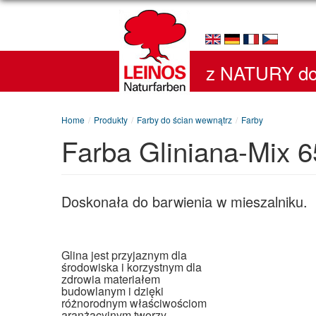
z NATURY do
Home
/
Produkty
/
Farby do ścian wewnątrz
/
Farby
Farba Gliniana-Mix 
Doskonała do barwienia w mieszalniku.
Glina jest przyjaznym dla
środowiska i korzystnym dla
zdrowia materiałem
budowlanym i dzięki
różnorodnym właściwościom
aranżacyjnym tworzy