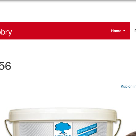
bry
Home
656
Kup onli