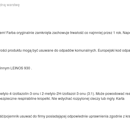
edną warstwę
! Farba oryginalnie zamknięta zachowuje trwałość co najmniej przez 1 rok. Nap
ałości produktu mogą być usuwane do odpadów komunalnych. Europejski kod od
linnym LEINOS 930 .
etylo-4-izotiazolin-3-onu i 2-metylo-2H-izotiazol-3-onu (3:1). Może powodować re
zpieczne respirabilne kropelki. Nie wdychać rozpylonej cieczy lub mgły. Karta
ość/pojemnik usuwać do firmy posiadającej odpowiednie uprawnienia zgodnie z kr