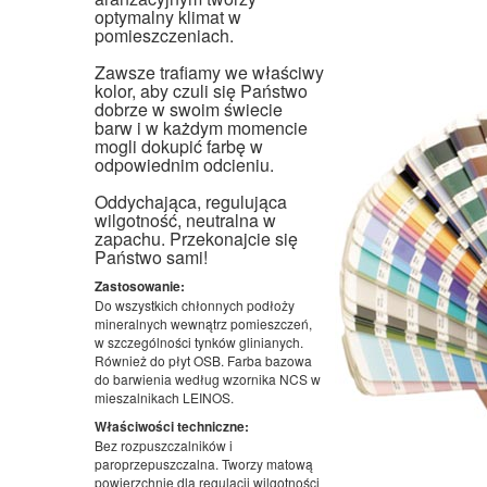
optymalny klimat w
pomieszczeniach.
Zawsze trafiamy we właściwy
kolor, aby czuli się Państwo
dobrze w swoim świecie
barw i w każdym momencie
mogli dokupić farbę w
odpowiednim odcieniu.
Oddychająca, regulująca
wilgotność, neutralna w
zapachu. Przekonajcie się
Państwo sami!
Zastosowanie:
Do wszystkich chłonnych podłoży
mineralnych wewnątrz pomieszczeń,
w szczególności tynków glinianych.
Również do płyt OSB. Farba bazowa
do barwienia według wzornika NCS w
mieszalnikach LEINOS.
Właściwości techniczne:
Bez rozpuszczalników i
paroprzepuszczalna. Tworzy matową
powierzchnię dla regulacji wilgotności