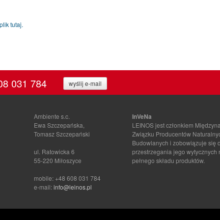
ik tutaj.
08 031 784
wyślij e-mail
Ambiente s.c.
InVeNa
Ewa Szczepańska,
LEINOS jest członkiem Między
Tomasz Szczepański
Związku Producentów Naturalny
Budowlanych i zobowiązuje się 
ul. Ratowicka 6
przestrzegania jego wytycznych
55-220 Miłoszyce
pełnego składu produktów.
mobile: +48 608 031 784
e-mail:
info@leinos.pl