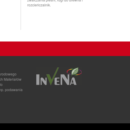
rozcieńczalnik.
narodowego
ch Materiałów
do
 np. podawania