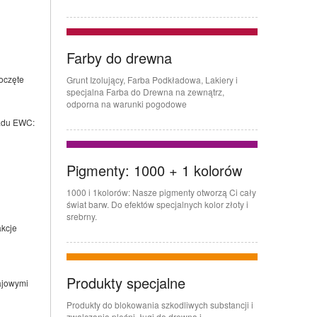
Farby do drewna
oczęte
Grunt Izolujący, Farba Podkładowa, Lakiery i
specjalna Farba do Drewna na zewnątrz,
odporna na warunki pogodowe
padu EWC:
Pigmenty: 1000 + 1 kolorów
1000 i 1kolorów: Nasze pigmenty otworzą Ci cały
świat barw. Do efektów specjalnych kolor złoty i
srebrny.
akcje
Produkty specjalne
ajowymi
Produkty do blokowania szkodliwych substancji i
zwalczania pleśni, ługi do drewna i