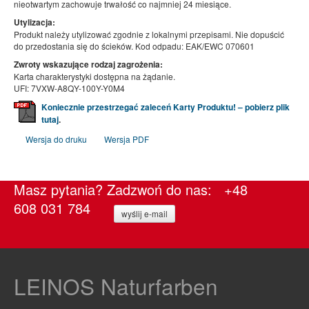
nieotwartym zachowuje trwałość co najmniej 24 miesiące.
Utylizacja:
Produkt należy utylizować zgodnie z lokalnymi przepisami. Nie dopuścić
do przedostania się do ścieków. Kod odpadu: EAK/EWC 070601
Zwroty wskazujące rodzaj zagrożenia:
Karta charakterystyki dostępna na żądanie.
UFI: 7VXW-A8QY-100Y-Y0M4
Koniecznie przestrzegać zaleceń Karty Produktu! – pobierz plik
tutaj
.
Wersja do druku
Wersja PDF
Masz pytania? Zadzwoń do nas: +48
608 031 784
wyślij e-mail
LEINOS Naturfarben