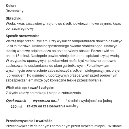
Kolor:
Bezbarwny.
Składniki:
Woda, kwas szczawiowy, niejonowe środki powierzchniowo czynne, kwas
poliasparaginowy.
Sposób stosowania:
Wstrząsnąć przed użyciem. Przy wysokich temperaturach drewno nawilżyć.
Jeśli to możliwe, unikać bezpośredniego światła słonecznego. Nałożyć
cienką warstwę odplamiacza na przebarwiony obszar. Pozostawić na
około 15 minut. Następnie powierzchnię dokładnie spłukać czystą wodą.
W przypadku uporczywych przebarwień może być konieczne ponowne
zastosowanie odplamiacza do plam garbnikowych. Po całkowitym
wyschnięciu powierzchnię zabezpieczyć środkiem pielęgnacyjnym, olejem
lub woskiem. Po usunięciu uporczywych przebarwień przed ponownym
zabezpieczeniem może być konieczne lekkie przeszlifowanie.
Wielkość opakowań i zużycie:
Zużycie zależy od rodzaju i stopnia zabrudzenia.
* średnia wydajność na jedną
Opakowanie
wystarcza na...*
warstwę
zależy od zastosowania
250 ml
Przechowywanie i trwałość:
Przechowywać w chłodnym i chronionym przed mrozem miejscu. W stanie