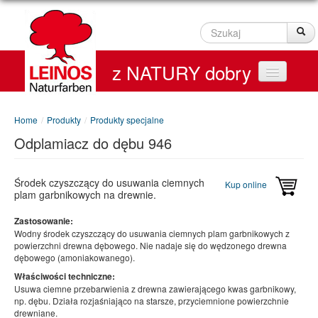
Szukaj
Sz
z NATURY dobry
Home
Home
/
Produkty
/
Produkty specjalne
Odplamiacz do dębu 946
Produkty
Service
Środek czyszczący do usuwania ciemnych
Kup online
plam garbnikowych na drewnie.
Kontakt
Zastosowanie:
Wodny środek czyszczący do usuwania ciemnych plam garbnikowych z
On line Shop
powierzchni drewna dębowego. Nie nadaje się do wędzonego drewna
dębowego (amoniakowanego).
Właściwości techniczne:
Usuwa ciemne przebarwienia z drewna zawierającego kwas garbnikowy,
np. dębu. Działa rozjaśniająco na starsze, przyciemnione powierzchnie
drewniane.