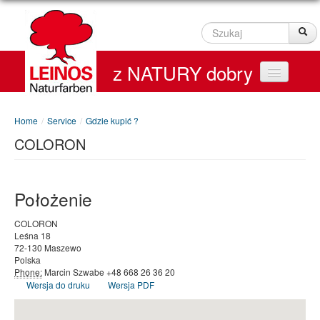
Szukaj
Sz
z NATURY dobry
Home
Home
/
Service
/
Gdzie kupić ?
COLORON
Produkty
Service
Położenie
Kontakt
COLORON
Leśna 18
On line Shop
72-130
Maszewo
Polska
Phone:
Marcin Szwabe +48 668 26 36 20
Wersja do druku
Wersja PDF