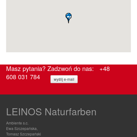
Masz pytania? Zadzwoń do nas: +48
608 031 784
wyślij e-mail
LEINOS Naturfarben
Ambiente s.c.
Ewa Szczepańska,
Tomasz Szczepański