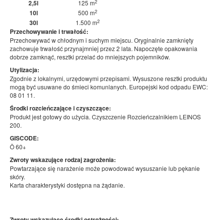
2
2,5l
125 m
2
10l
500 m
2
30l
1.500 m
Przechowywanie i trwałość:
Przechowywać w chłodnym i suchym miejscu. Oryginalnie zamknięty
zachowuje trwałość przynajmniej przez 2 lata. Napoczęte opakowania
dobrze zamknąć, resztki przelać do mniejszych pojemników.
Utylizacja:
Zgodnie z lokalnymi, urzędowymi przepisami. Wysuszone resztki produktu
mogą być usuwane do śmieci komunlanych. Europejski kod odpadu EWC:
08 01 11.
Środki rozcieńczające i czyszczące:
Produkt jest gotowy do użycia. Czyszczenie Rozcieńczalnikiem LEINOS
200.
GISCODE:
Ö 60+
Zwroty wskazujące rodzaj zagrożenia:
Powtarzające się narażenie może powodować wysuszanie lub pękanie
skóry.
Karta charakterystyki dostępna na żądanie.
Zwroty wskazujące środki ostrożności: