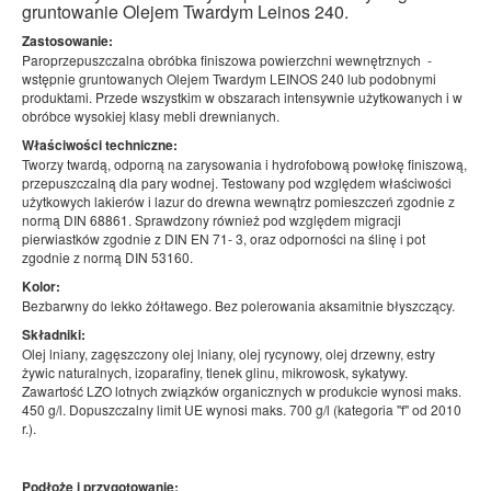
gruntowanie Olejem Twardym Leinos 240.
Zastosowanie:
Paroprzepuszczalna obróbka finiszowa powierzchni wewnętrznych -
wstępnie gruntowanych Olejem Twardym LEINOS 240 lub podobnymi
produktami. Przede wszystkim w obszarach intensywnie użytkowanych i w
obróbce wysokiej klasy mebli drewnianych.
Właściwości techniczne:
Tworzy twardą, odporną na zarysowania i hydrofobową powłokę finiszową,
przepuszczalną dla pary wodnej. Testowany pod względem właściwości
użytkowych lakierów i lazur do drewna wewnątrz pomieszczeń zgodnie z
normą DIN 68861. Sprawdzony również pod względem migracji
pierwiastków zgodnie z DIN EN 71- 3, oraz odporności na ślinę i pot
zgodnie z normą DIN 53160.
Kolor:
Bezbarwny do lekko żółtawego. Bez polerowania aksamitnie błyszczący.
Składniki:
Olej lniany, zagęszczony olej lniany, olej rycynowy, olej drzewny, estry
żywic naturalnych, izoparafiny, tlenek glinu, mikrowosk, sykatywy.
Zawartość LZO lotnych związków organicznych w produkcie wynosi maks.
450 g/l. Dopuszczalny limit UE wynosi maks. 700 g/l (kategoria "f" od 2010
r.).
Podłoże i przygotowanie: