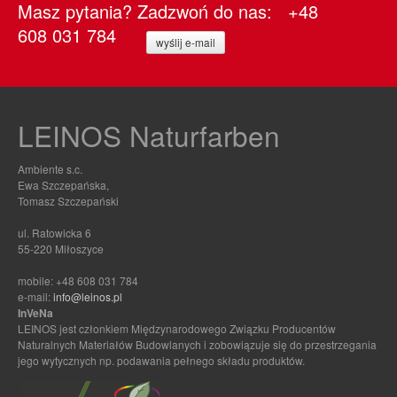
Masz pytania? Zadzwoń do nas: +48
608 031 784
wyślij e-mail
LEINOS Naturfarben
Ambiente s.c.
Ewa Szczepańska,
Tomasz Szczepański
ul. Ratowicka 6
55-220 Miłoszyce
mobile: +48 608 031 784
e-mail:
info@leinos.pl
InVeNa
LEINOS jest członkiem Międzynarodowego Związku Producentów
Naturalnych Materiałów Budowlanych i zobowiązuje się do przestrzegania
jego wytycznych np. podawania pełnego składu produktów.