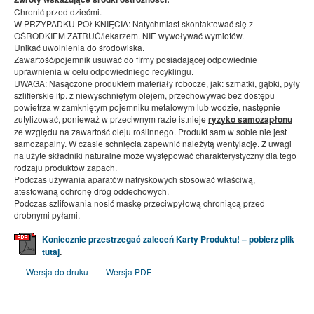
Chronić przed dziećmi.
W PRZYPADKU POŁKNIĘCIA: Natychmiast skontaktować się z
OŚRODKIEM ZATRUĆ/lekarzem. NIE wywoływać wymiotów.
Unikać uwolnienia do środowiska.
Zawartość/pojemnik usuwać do firmy posiadającej odpowiednie
uprawnienia w celu odpowiedniego recyklingu.
UWAGA: Nasączone produktem materiały robocze, jak: szmatki, gąbki, pyły
szlifierskie itp. z niewyschniętym olejem, przechowywać bez dostępu
powietrza w zamkniętym pojemniku metalowym lub wodzie, następnie
zutylizować, ponieważ w przeciwnym razie istnieje
ryzyko samozapłonu
ze względu na zawartość oleju roślinnego. Produkt sam w sobie nie jest
samozapalny. W czasie schnięcia zapewnić należytą wentylację. Z uwagi
na użyte składniki naturalne może występować charakterystyczny dla tego
rodzaju produktów zapach.
Podczas używania aparatów natryskowych stosować właściwą,
atestowaną ochronę dróg oddechowych.
Podczas szlifowania nosić maskę przeciwpyłową chroniącą przed
drobnymi pyłami.
Koniecznie przestrzegać zaleceń Karty Produktu! – pobierz plik
tutaj
.
Wersja do druku
Wersja PDF