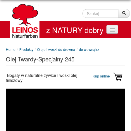
Szukaj
Sz
z NATURY dobry
Home
Home
/
Produkty
/
Oleje i woski do drewna
/
do wewnątrz
Olej Twardy-Specjalny 245
Produkty
Service
Bogaty w naturalne żywice i woski olej
Kup online
finiszowy
Kontakt
On line Shop