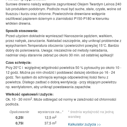
Surowe drewno należy wstępnie zagruntować Olejem Twardym Leinos 240
lub produktem podobnym. Podłoże musi być suche, stałe, czyste, wolne od
tłuszczu i kurzu oraz chłonne. Powierzchnie drewniane wstępnie
oszlifować papierem ściernym o ziarnistości P150-P180 w kierunku
włókien drewna.
Sposób stosowania:
Przed użyciem dokładnie wymieszać! Nanoszenie pędzlem, wałkiem,
przez natrysk, zanurzanie. Nakładać oszczędnie, aby uniknąć problemów z
wysychaniem.Temperatura otoczenia i powierzchni powyżej 15˚C. Bardzo
dobry do polerowania. Uwaga: niezależnie od metody nakładania,
nadmiar oleju starannie zebrać po około 30 min. od ostatniej aplikacji!
Czas schnięcia:
Przy 20°C i względnej wilgotności powietrza 50 % pyłosuchy po około 10 -
12 godz. Można po nim chodzić i poddawać dalszej obróbce po 16 - 24
godz. Ten system do schnięcia wymaga odpowiedniej ilości tlenu z
powietrza. Dlatego zadbać o dobrą wentylację - przy stojącym powietrzu
np. wentylatorem, aby uniknąć powstawania zapachów.
Wielkość opakowań i zużycie:
2
Ok. 10 - 30 ml/m
. Może odbiegać od normy w zależności od chłonności
podłoża.
* średnia wydajność na jedną
Opakowanie
wystarcza na...*
warstwę
2
0,25l
12,5 m
2
0,75l
37,5 m
Kalkulator zużycia >>