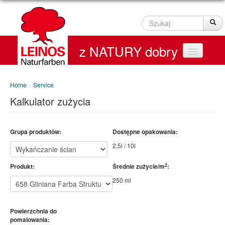
Szukaj
Sz
z NATURY dobry
Home
Home
/
Service
Kalkulator zużycia
Produkty
Service
Grupa produktów:
Dostępne opakowania:
2,5l / 10l
Kontakt
2
Produkt:
Średnie zużycie/m
:
On line Shop
250 ml
Powierzchnia do
pomalowania: