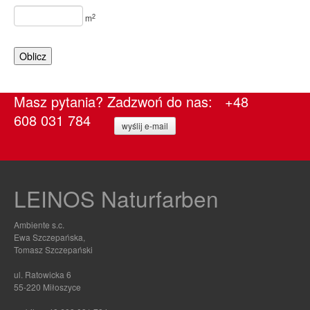
2
m
Oblicz
Masz pytania? Zadzwoń do nas: +48
608 031 784
wyślij e-mail
LEINOS Naturfarben
Ambiente s.c.
Ewa Szczepańska,
Tomasz Szczepański
ul. Ratowicka 6
55-220 Miłoszyce