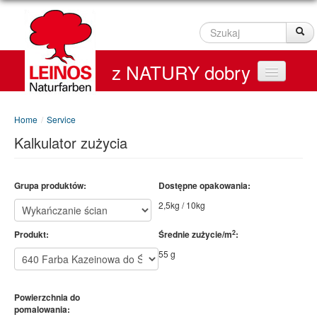
Szukaj
Sz
z NATURY dobry
Home
Home
/
Service
Kalkulator zużycia
Produkty
Service
Grupa produktów:
Dostępne opakowania:
2,5kg / 10kg
Kontakt
2
Produkt:
Średnie zużycie/m
:
On line Shop
55 g
Powierzchnia do
pomalowania: