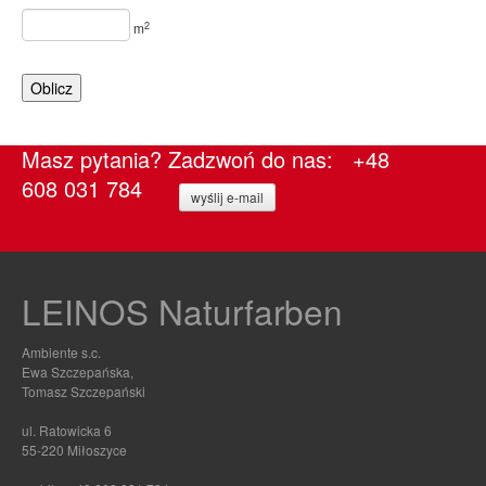
2
m
Oblicz
Masz pytania? Zadzwoń do nas: +48
608 031 784
wyślij e-mail
LEINOS Naturfarben
Ambiente s.c.
Ewa Szczepańska,
Tomasz Szczepański
ul. Ratowicka 6
55-220 Miłoszyce